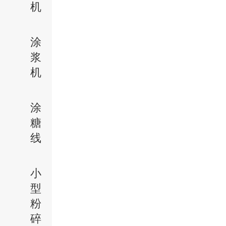
机
涂
浆
机
涂
糖
线
小
型
粉
碎