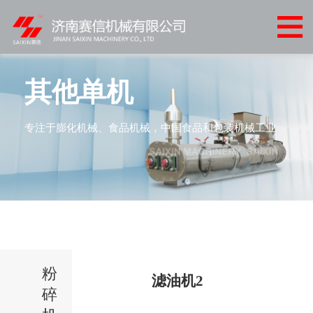
网
站
关
首
于
产
其他单机
页
我
品
客
专注于膨化机械、食品机械，中国食品和包装机械工业
们
中
户
客
心
案
户
新
例
服
闻
联
务
中
系
心
粉
我
滤油机2
碎
们