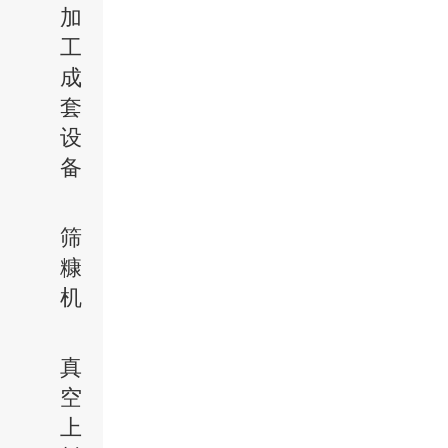
加
工
成
套
设
备
筛
糠
机
真
空
上