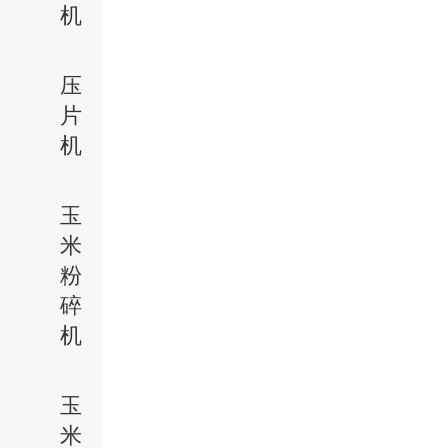
机
压
片
机
玉
米
粉
碎
机
玉
米