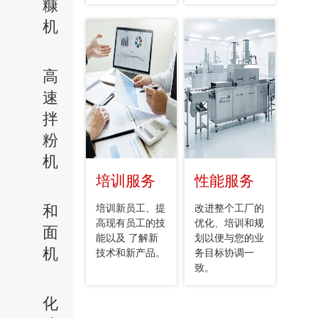
糠
机
高
速
拌
粉
机
培训服务
性能服务
和
培训新员工、提
改进整个工厂的
高现有员工的技
优化、培训和规
面
能以及 了解新
划以便与您的业
机
技术和新产品。
务目标协调一
致。
化