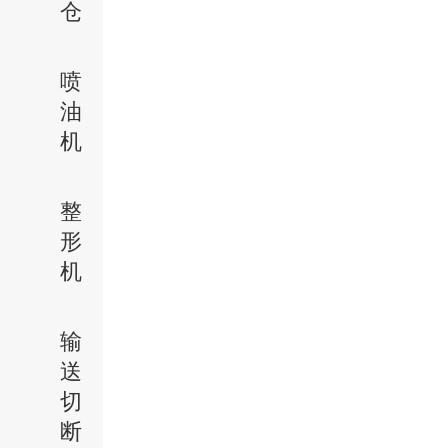
仓
喷
油
机
整
形
机
输
送
切
断