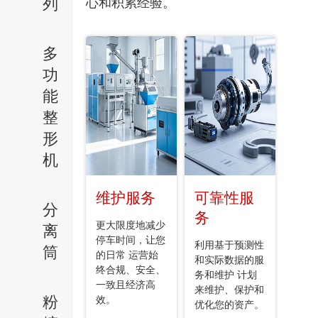
列
心和积累经验。
多
功
能
整
形
机
维护服务
可靠性服
分
务
更大限度地减少
离
停车时间，让您
利用基于预测性
筒
的日常 运营始
和实际数据的服
终合规、安全、
务和维护 计划
一致且经济高
来维护、保护和
粉
效。
优化您的资产。