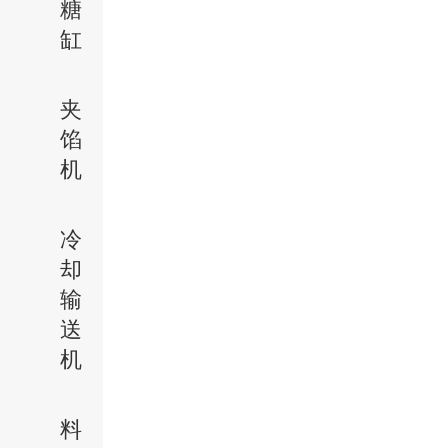
糖
缸
夹
馅
机
冷
却
输
送
机
料