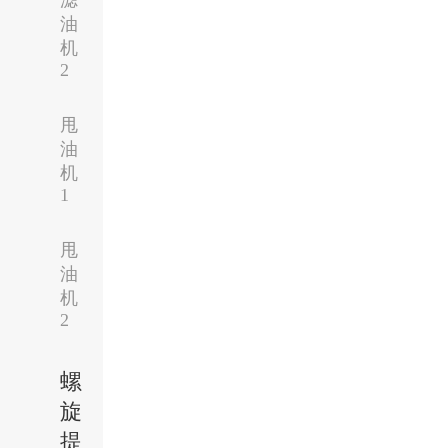
滤
油
机
2
甩
油
机
1
甩
油
机
2
螺
旋
提