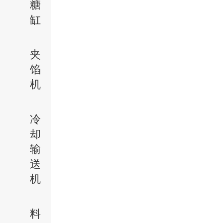
糖
缸
夹
馅
机
冷
却
输
送
机
料