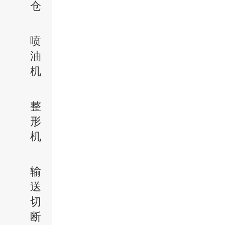
仓
喷
油
机
整
形
机
输
送
切
断