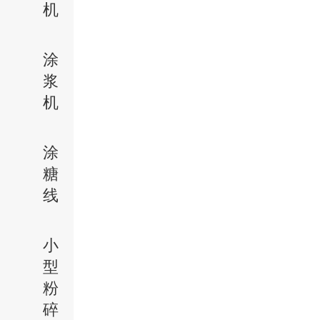
机
涂
浆
机
涂
糖
线
小
型
粉
碎