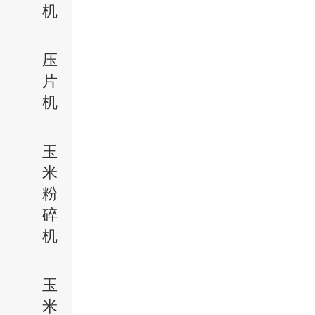
机
压
片
机
玉
米
粉
碎
机
玉
米