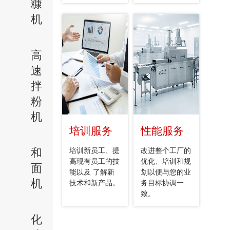
糠
机
高
速
拌
粉
机
培训服务
性能服务
和
培训新员工、提
改进整个工厂的
高现有员工的技
优化、培训和规
面
能以及 了解新
划以便与您的业
机
技术和新产品。
务目标协调一
致。
化