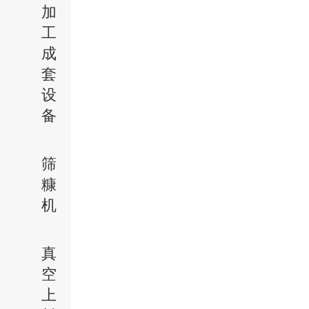
加
工
成
套
设
备
筛
糠
机
真
空
上