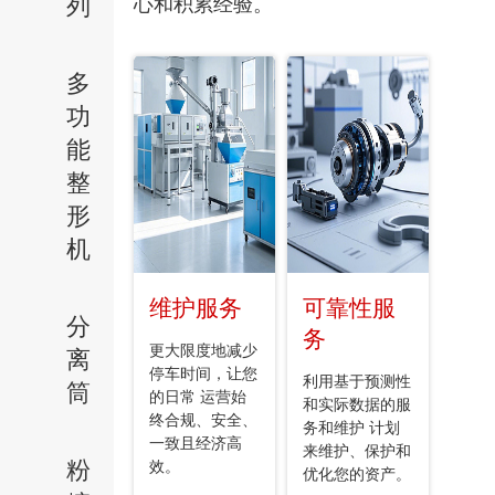
列
心和积累经验。
多
功
能
整
形
机
维护服务
可靠性服
分
务
更大限度地减少
离
停车时间，让您
利用基于预测性
筒
的日常 运营始
和实际数据的服
终合规、安全、
务和维护 计划
一致且经济高
来维护、保护和
粉
效。
优化您的资产。