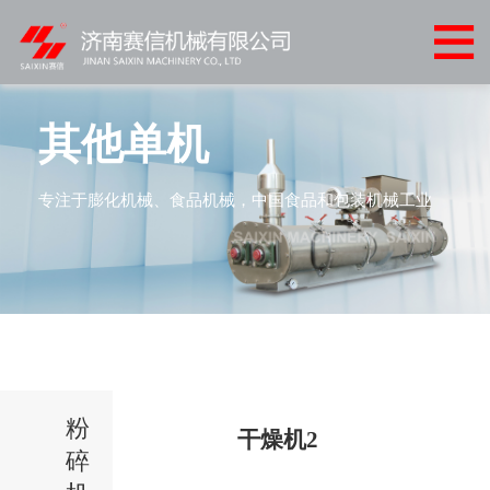
网
站
关
首
于
产
其他单机
页
我
品
客
专注于膨化机械、食品机械，中国食品和包装机械工业
们
中
户
客
心
案
户
新
例
服
闻
联
务
中
系
心
粉
我
干燥机2
碎
们