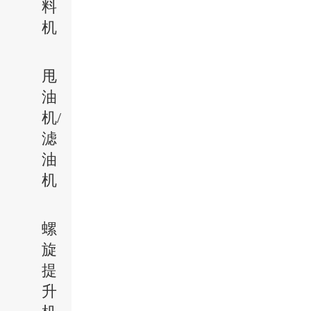
料
机
甩
油
机/
滤
油
机
螺
旋
提
升