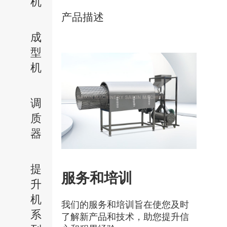
机
产品描述
成
型
机
调
质
器
提
服务和培训
升
机
我们的服务和培训旨在使您及时
系
了解新产品和技术，助您提升信