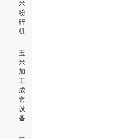
米
粉
碎
机
玉
米
加
工
成
套
设
备