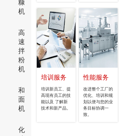
糠
机
高
速
拌
粉
机
培训服务
性能服务
和
培训新员工、提
改进整个工厂的
高现有员工的技
优化、培训和规
面
能以及 了解新
划以便与您的业
机
技术和新产品。
务目标协调一
致。
化