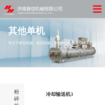
网
站
关
首
于
产
其他单机
页
我
品
客
专注于膨化机械、食品机械，中国食品和包装机械工业
们
中
户
客
心
案
户
新
例
服
闻
联
务
中
系
心
粉
我
冷却输送机3
碎
们