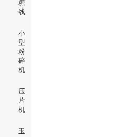
糖
线
小
型
粉
碎
机
压
片
机
玉