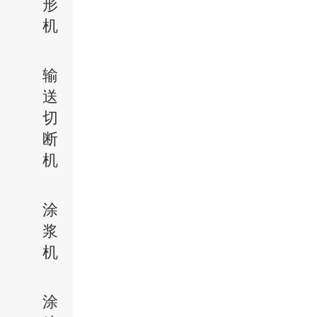
形
机
输
送
切
断
机
涂
浆
机
涂