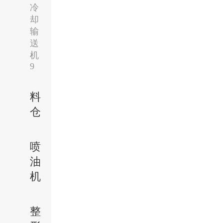
冷
却
输
送
机
9
料
仓
喷
油
机
整