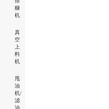
筛
糠
机
真
空
上
料
机
甩
油
机/
滤
油