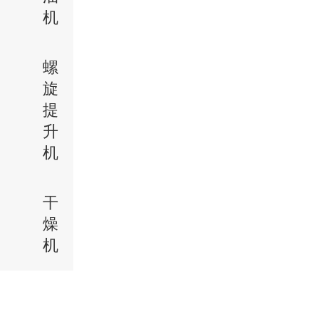
机
螺
旋
提
升
机
干
燥
机