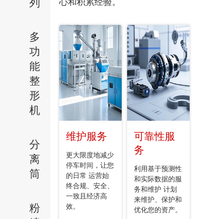
列
心和积累经验。
多
功
能
整
形
机
维护服务
可靠性服
分
务
更大限度地减少
离
停车时间，让您
利用基于预测性
筒
的日常 运营始
和实际数据的服
终合规、安全、
务和维护 计划
一致且经济高
来维护、保护和
粉
效。
优化您的资产。