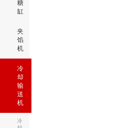
糖
缸
夹
馅
机
冷
却
输
送
机
冷
却