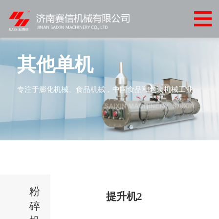
网
站
关
首
于
产
其他单机
页
我
品
客
专注于膨化机械、食品机械，中国食品和包装机械工业
们
中
户
客
心
案
户
新
例
服
闻
联
务
中
系
心
粉
我
提升机2
碎
们