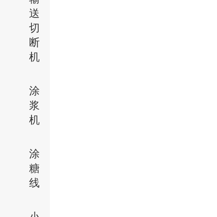
送
切
断
机
涂
浆
机
涂
糖
线
小