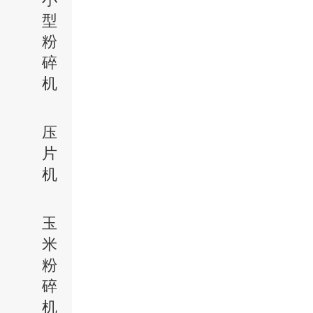
型
粉
碎
机
压
片
机
玉
米
粉
碎
机