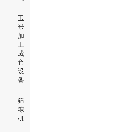
玉
米
加
工
成
套
设
备
筛
糠
机