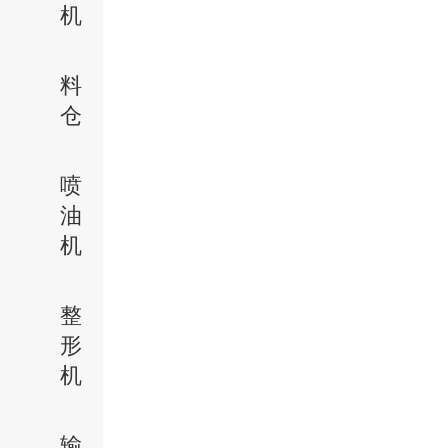
机
料
仓
喷
油
机
整
形
机
输