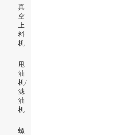
真
空
上
料
机
甩
油
机/
滤
油
机
螺