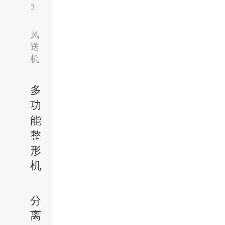
2
风
送
机
多
功
能
整
形
机
分
离