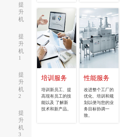
提
升
机
提
升
机
1
提
培训服务
性能服务
升
机
培训新员工、提
改进整个工厂的
2
高现有员工的技
优化、培训和规
能以及 了解新
划以便与您的业
技术和新产品。
务目标协调一
提
致。
升
机
3