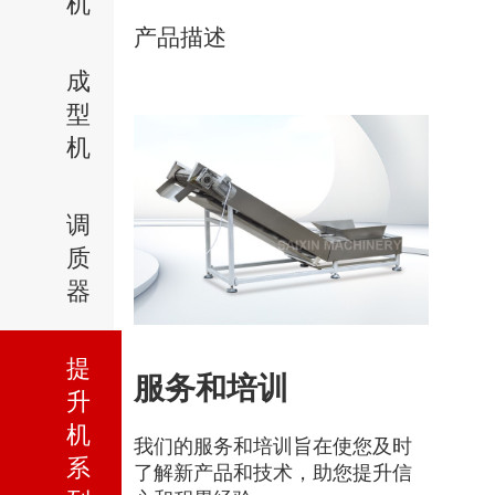
机
产品描述
成
型
机
调
质
器
提
服务和培训
升
机
我们的服务和培训旨在使您及时
系
了解新产品和技术，助您提升信