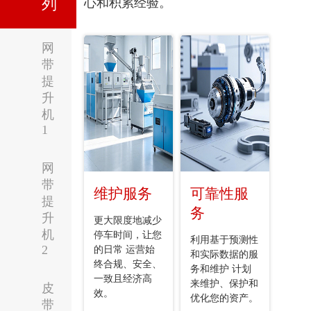
列
心和积累经验。
网
带
提
升
机
1
网
带
维护服务
可靠性服
提
务
升
更大限度地减少
机
停车时间，让您
利用基于预测性
2
的日常 运营始
和实际数据的服
终合规、安全、
务和维护 计划
一致且经济高
来维护、保护和
皮
效。
优化您的资产。
带