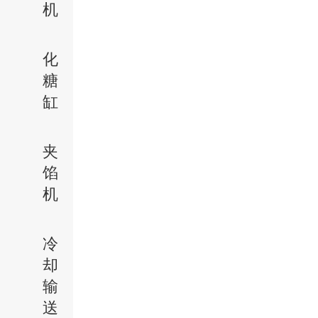
机
化
糖
缸
夹
馅
机
冷
却
输
送