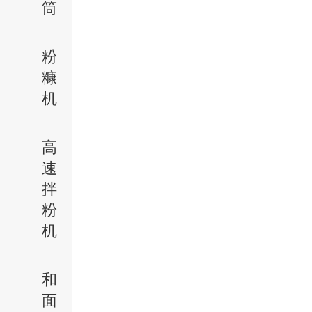
筒
粉
糠
机
高
速
拌
粉
机
和
面