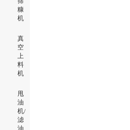
筛
糠
机
真
空
上
料
机
甩
油
机/
滤
油