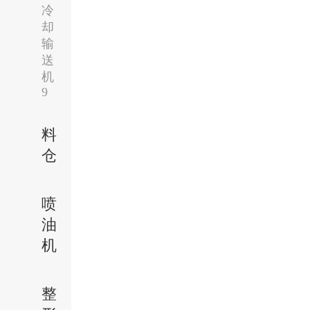
冷
却
输
送
机
9
料
仓
喷
油
机
整