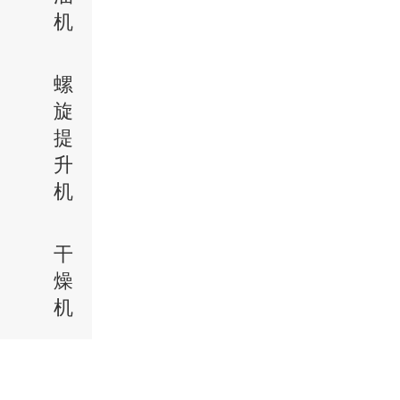
机
螺
旋
提
升
机
干
燥
机