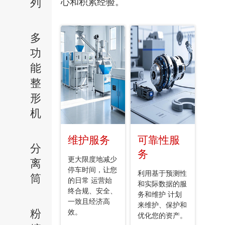
列
心和积累经验。
多
功
能
整
形
机
维护服务
可靠性服
分
务
更大限度地减少
离
停车时间，让您
利用基于预测性
筒
的日常 运营始
和实际数据的服
终合规、安全、
务和维护 计划
一致且经济高
来维护、保护和
粉
效。
优化您的资产。