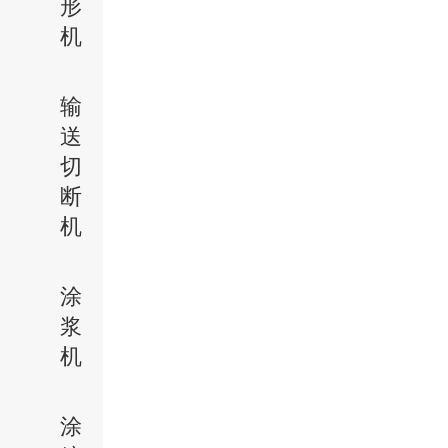
形
机
输
送
切
断
机
涂
浆
机
涂