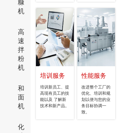
糠
机
高
速
拌
粉
机
培训服务
性能服务
和
培训新员工、提
改进整个工厂的
高现有员工的技
优化、培训和规
面
能以及 了解新
划以便与您的业
机
技术和新产品。
务目标协调一
致。
化