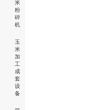
米
粉
碎
机
玉
米
加
工
成
套
设
备