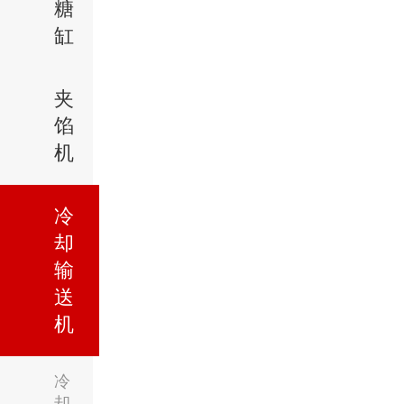
糖
缸
夹
馅
机
冷
却
输
送
机
冷
却