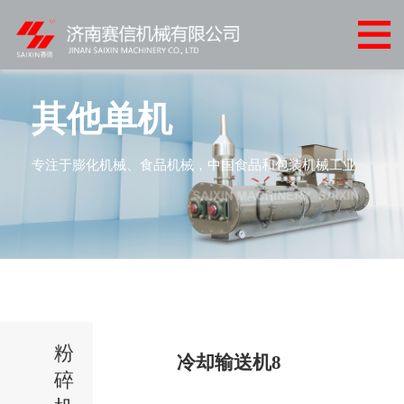
网
站
关
首
于
产
其他单机
页
我
品
客
专注于膨化机械、食品机械，中国食品和包装机械工业
们
中
户
客
心
案
户
新
例
服
闻
联
务
中
系
心
粉
我
冷却输送机8
碎
们