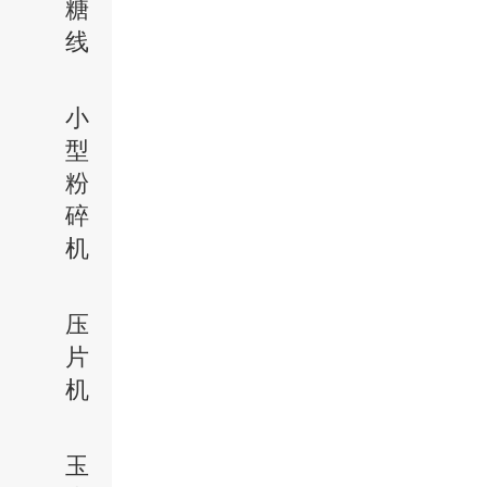
糖
线
小
型
粉
碎
机
压
片
机
玉