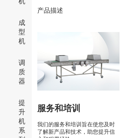
机
产品描述
成
型
机
调
质
器
提
服务和培训
升
机
我们的服务和培训旨在使您及时
系
了解新产品和技术，助您提升信