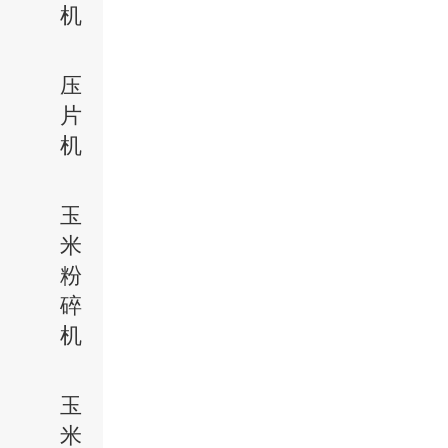
机
压
片
机
玉
米
粉
碎
机
玉
米