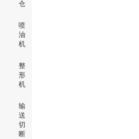
仓
喷
油
机
整
形
机
输
送
切
断