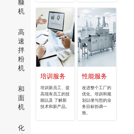
糠
机
高
速
拌
粉
机
培训服务
性能服务
和
培训新员工、提
改进整个工厂的
高现有员工的技
优化、培训和规
面
能以及 了解新
划以便与您的业
机
技术和新产品。
务目标协调一
致。
化