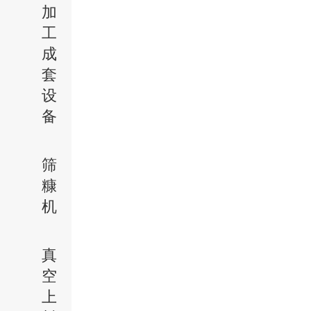
加
工
成
套
设
备
筛
糠
机
真
空
上