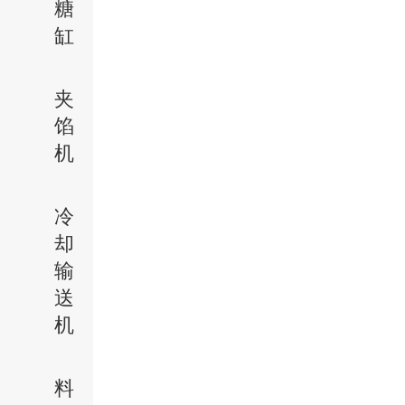
糖
缸
夹
馅
机
冷
却
输
送
机
料