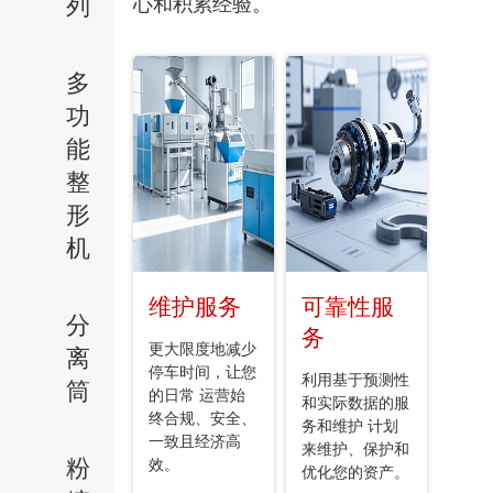
列
心和积累经验。
多
功
能
整
形
机
维护服务
可靠性服
分
务
更大限度地减少
离
停车时间，让您
利用基于预测性
筒
的日常 运营始
和实际数据的服
终合规、安全、
务和维护 计划
一致且经济高
来维护、保护和
粉
效。
优化您的资产。