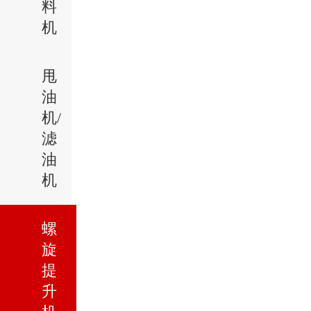
料
机
甩
油
机/
滤
油
机
螺
旋
提
升