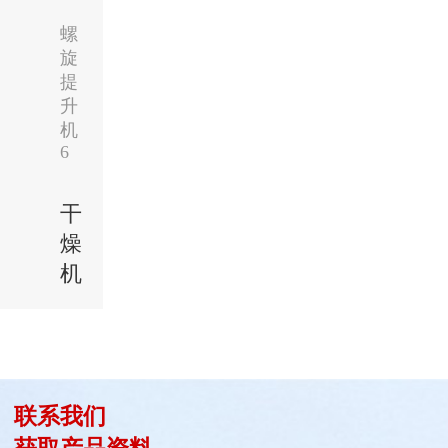
螺
旋
提
升
机
6
干
燥
机
联系我们