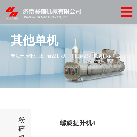
网
站
关
首
于
产
其他单机
页
我
品
客
专注于膨化机械、食品机械，中国食品和包装机械工业
们
中
户
客
心
案
户
新
例
服
闻
联
务
中
系
心
粉
我
螺旋提升机4
碎
们