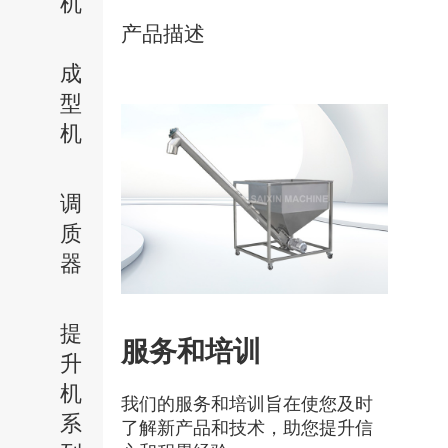
机
产品描述
成
型
机
调
质
器
提
服务和培训
升
机
我们的服务和培训旨在使您及时
系
了解新产品和技术，助您提升信