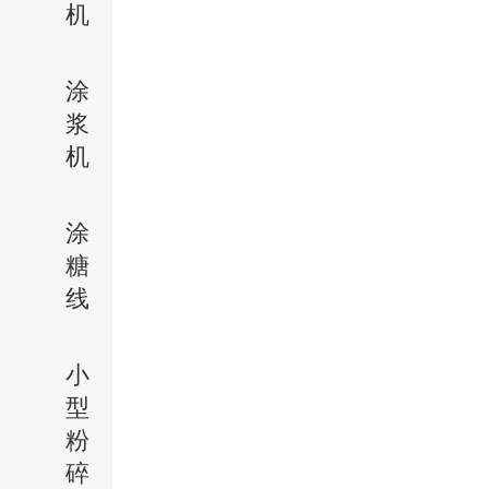
机
涂
浆
机
涂
糖
线
小
型
粉
碎