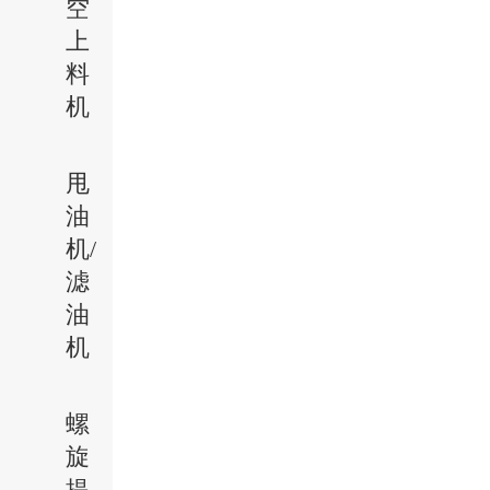
空
上
料
机
甩
油
机/
滤
油
机
螺
旋
提