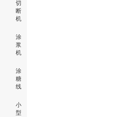
切
断
机
涂
浆
机
涂
糖
线
小
型