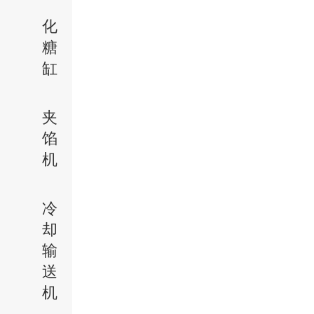
化
糖
缸
夹
馅
机
冷
却
输
送
机