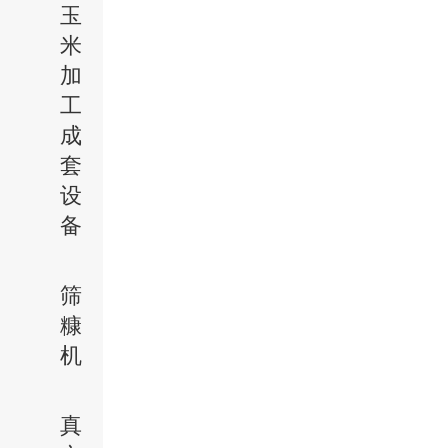
玉
米
加
工
成
套
设
备
筛
糠
机
真