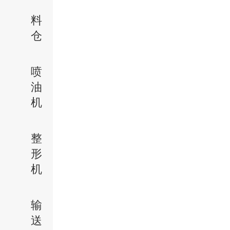
料
仓
喷
油
机
整
形
机
输
送