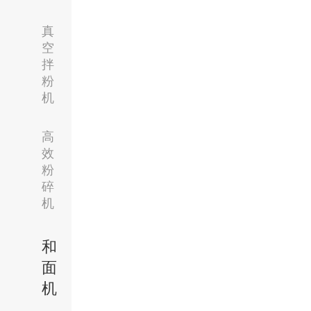
真
空
拌
粉
机
高
效
粉
碎
机
和
面
机