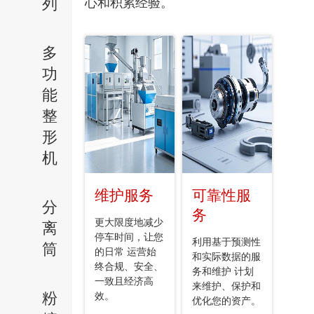
列
心和积累经验。
多
功
能
整
形
机
维护服务
可靠性服
分
务
更大限度地减少
离
停车时间，让您
利用基于预测性
筒
的日常 运营始
和实际数据的服
终合规、安全、
务和维护 计划
一致且经济高
来维护、保护和
粉
效。
优化您的资产。