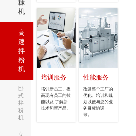
糠
机
高
速
拌
粉
机
培训服务
性能服务
卧
培训新员工、提
改进整个工厂的
式
高现有员工的技
优化、培训和规
能以及 了解新
划以便与您的业
拌
技术和新产品。
务目标协调一
粉
致。
机
立