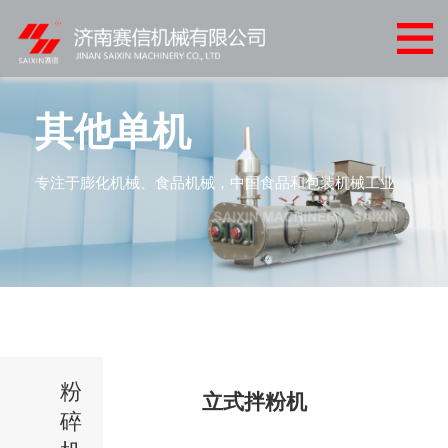
网
站
关
首
于
产
其他单机
页
我
品
客
专注于膨化机械、食品机械，中国食品和包装机械工业
们
中
户
客
心
案
户
新
例
服
闻
联
务
中
系
心
粉
我
立式拌粉机
碎
们