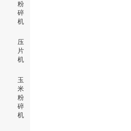
粉
碎
机
压
片
机
玉
米
粉
碎
机