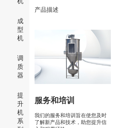
机
产品描述
成
型
机
调
质
器
提
服务和培训
升
机
我们的服务和培训旨在使您及时
系
了解新产品和技术，助您提升信