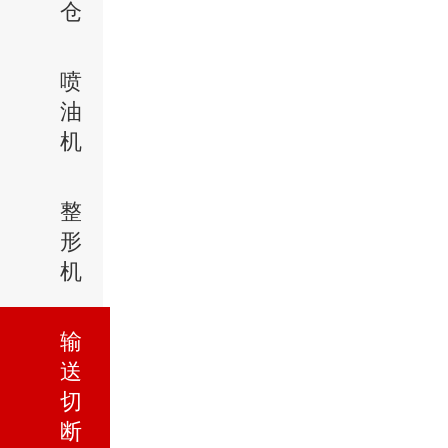
仓
喷
油
机
整
形
机
输
送
切
断