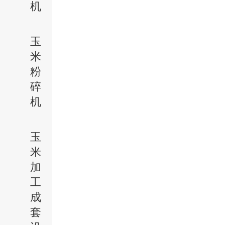
机
玉
米
粉
碎
机
玉
米
加
工
成
套