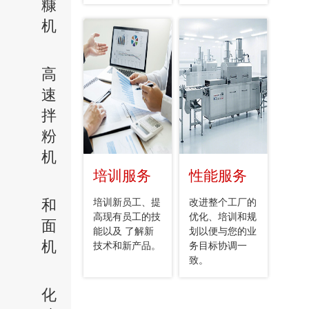
糠
机
高
速
拌
粉
机
培训服务
性能服务
和
培训新员工、提
改进整个工厂的
高现有员工的技
优化、培训和规
面
能以及 了解新
划以便与您的业
机
技术和新产品。
务目标协调一
致。
化