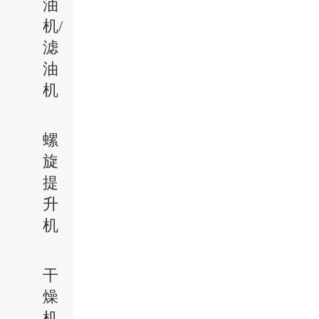
油
机/
滤
油
机
螺
旋
提
升
机
干
燥
机