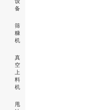
设
备
筛
糠
机
真
空
上
料
机
甩