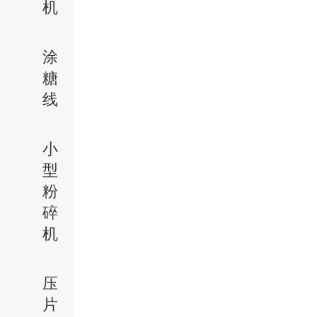
机
涂
糖
线
小
型
粉
碎
机
压
片