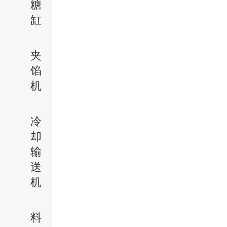
糖
缸
夹
馅
机
冷
却
输
送
机
料