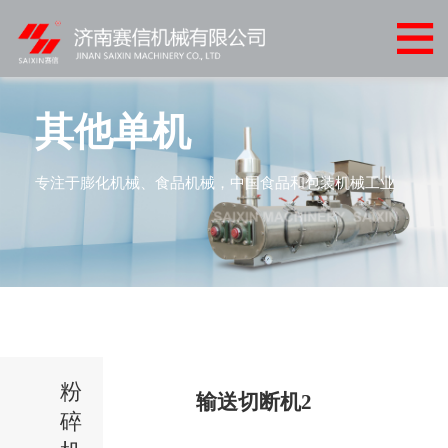
网
站
关
首
于
产
其他单机
页
我
品
客
专注于膨化机械、食品机械，中国食品和包装机械工业
们
中
户
客
心
案
户
新
例
服
闻
联
务
中
系
心
粉
我
输送切断机2
碎
们