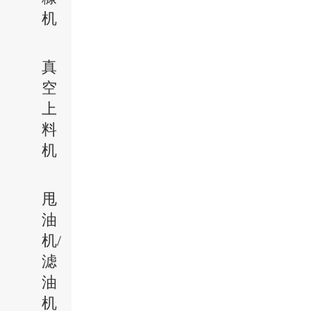
机
真
空
上
料
机
甩
油
机/
滤
油
机