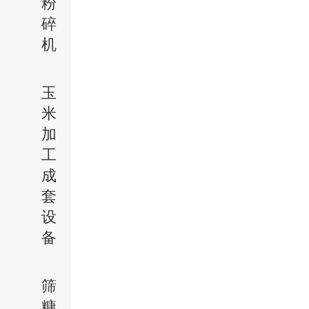
粉
碎
机
玉
米
加
工
成
套
设
备
筛
糠