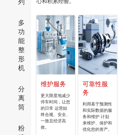
列
心和积累经验。
多
功
能
整
形
机
维护服务
可靠性服
分
务
更大限度地减少
离
停车时间，让您
利用基于预测性
筒
的日常 运营始
和实际数据的服
终合规、安全、
务和维护 计划
一致且经济高
来维护、保护和
粉
效。
优化您的资产。