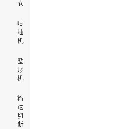
仓
喷
油
机
整
形
机
输
送
切
断