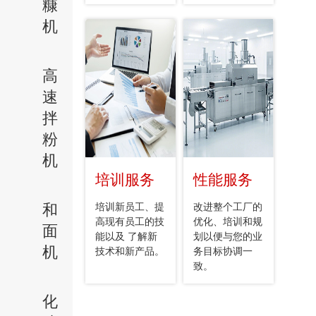
糠
机
高
速
拌
粉
机
培训服务
性能服务
和
培训新员工、提
改进整个工厂的
高现有员工的技
优化、培训和规
面
能以及 了解新
划以便与您的业
机
技术和新产品。
务目标协调一
致。
化