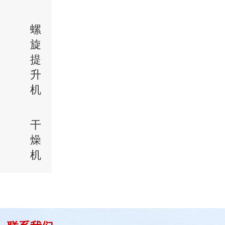
螺
旋
提
升
机
干
燥
机