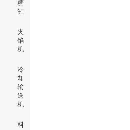
糖
缸
夹
馅
机
冷
却
输
送
机
料