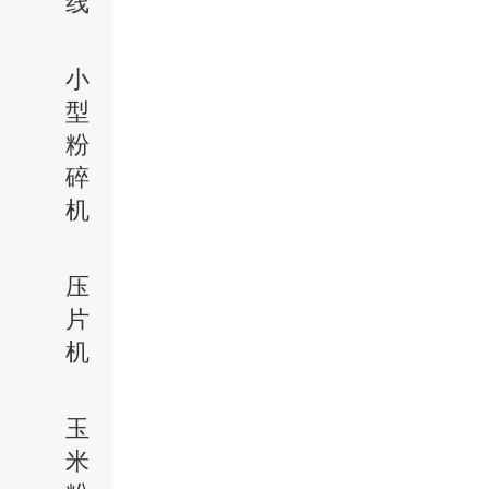
线
小
型
粉
碎
机
压
片
机
玉
米