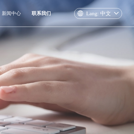
Lang: 中文
新闻中心
联系我们