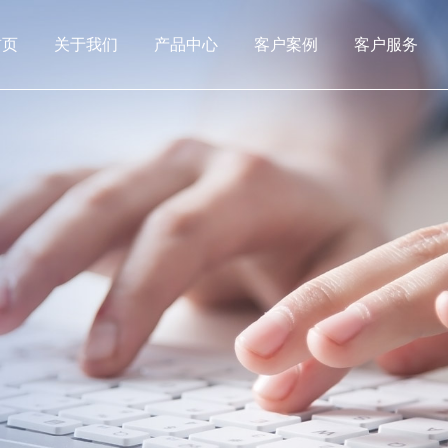
首页
关于我们
产品中心
客户案例
客户服务