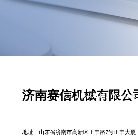
联系我们
济南赛信机械有限公
专注于膨化机械、食品机械
地址：山东省济南市高新区正丰路7号正丰大厦