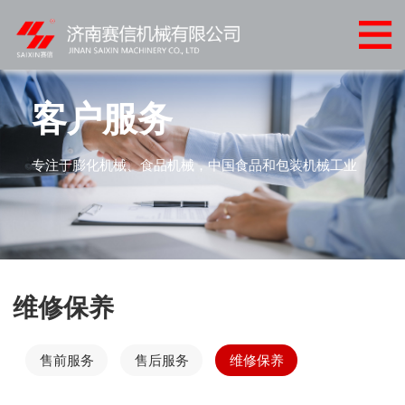
网
站
产
首
品
客
客户服务
页
中
户
客
专注于膨化机械、食品机械，中国食品和包装机械工业
心
案
户
新
例
服
闻
联
务
中
系
维修保养
心
我
们
售前服务
售后服务
维修保养