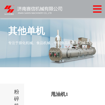
网
站
关
首
于
产
其他单机
页
我
品
客
专注于膨化机械、食品机械，中国食品和包装机械工业
们
中
户
客
心
案
户
新
例
服
闻
联
务
中
系
心
粉
我
甩油机1
碎
们