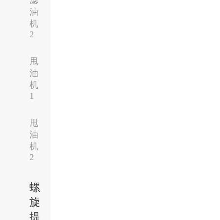
滤
油
机
2
甩
油
机
1
甩
油
机
2
螺
旋
提