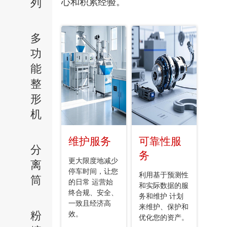
列
心和积累经验。
多
功
能
整
形
机
维护服务
可靠性服
分
务
更大限度地减少
离
停车时间，让您
利用基于预测性
筒
的日常 运营始
和实际数据的服
终合规、安全、
务和维护 计划
一致且经济高
来维护、保护和
粉
效。
优化您的资产。