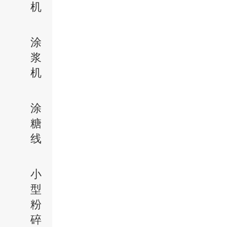
机
涂
浆
机
涂
糖
线
小
型
粉
碎