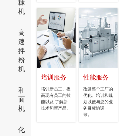
糠
机
高
速
拌
粉
机
培训服务
性能服务
和
培训新员工、提
改进整个工厂的
高现有员工的技
优化、培训和规
面
能以及 了解新
划以便与您的业
机
技术和新产品。
务目标协调一
致。
化