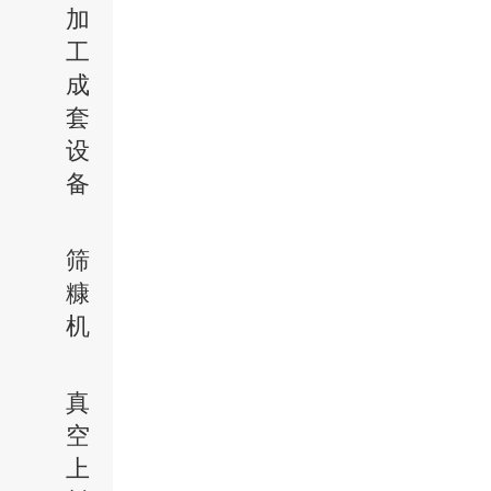
加
工
成
套
设
备
筛
糠
机
真
空
上