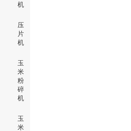
机
压
片
机
玉
米
粉
碎
机
玉
米