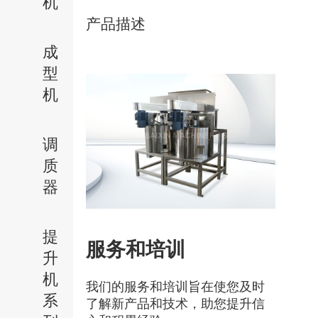
机
产品描述
成
型
机
调
质
器
提
服务和培训
升
机
我们的服务和培训旨在使您及时
系
了解新产品和技术，助您提升信