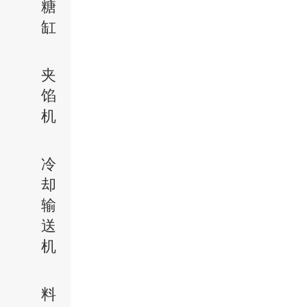
糖
缸
夹
馅
机
冷
却
输
送
机
料