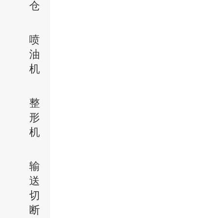
仓
喷
油
机
整
形
机
输
送
切
断