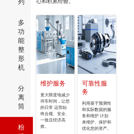
列
心和积累经验。
多
功
能
整
形
机
维护服务
可靠性服
分
务
更大限度地减少
离
停车时间，让您
利用基于预测性
筒
的日常 运营始
和实际数据的服
终合规、安全、
务和维护 计划
一致且经济高
来维护、保护和
粉
效。
优化您的资产。