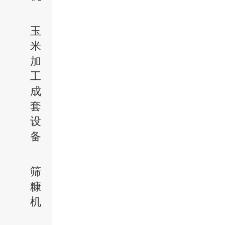
玉
米
加
工
成
套
设
备
筛
糠
机