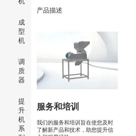
机
产品描述
成
型
机
调
质
器
提
服务和培训
升
机
我们的服务和培训旨在使您及时
系
了解新产品和技术，助您提升信