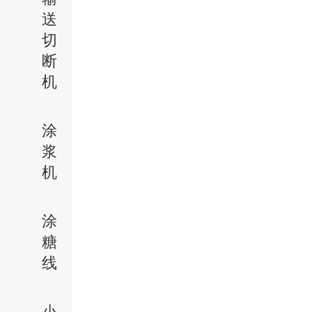
送
切
断
机
涂
浆
机
涂
糖
线
小