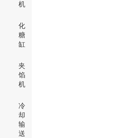
机
化
糖
缸
夹
馅
机
冷
却
输
送