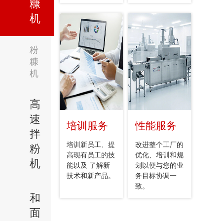
糠
机
粉
糠
机
高
速
培训服务
性能服务
拌
培训新员工、提
改进整个工厂的
粉
高现有员工的技
优化、培训和规
机
能以及 了解新
划以便与您的业
技术和新产品。
务目标协调一
致。
和
面