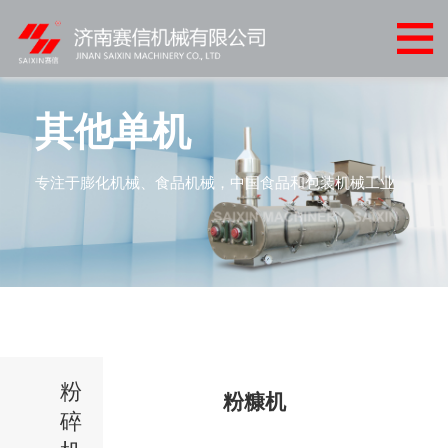
网
站
关
首
于
产
其他单机
页
我
品
客
专注于膨化机械、食品机械，中国食品和包装机械工业
们
中
户
客
心
案
户
新
例
服
闻
联
务
中
系
心
粉
我
粉糠机
碎
们