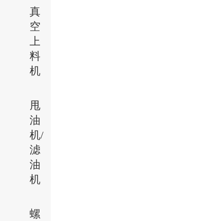
真
空
上
料
机
甩
油
机/
滤
油
机
螺