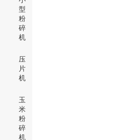
型
粉
碎
机
压
片
机
玉
米
粉
碎
机