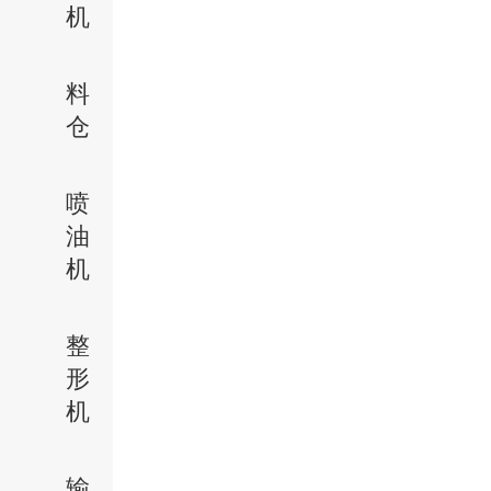
机
料
仓
喷
油
机
整
形
机
输