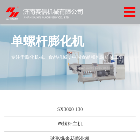
网
站
产
首
品
客
单螺杆膨化机
页
中
户
客
专注于膨化机械、食品机械，中国食品和包装机械工业
心
案
户
新
例
服
闻
联
务
中
系
心
我
SX3000-130
们
单螺杆主机
球形爆米花膨化机