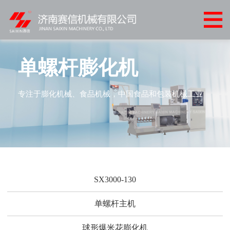
网
站
产
首
品
客
单螺杆膨化机
页
中
户
客
专注于膨化机械、食品机械，中国食品和包装机械工业
心
案
户
新
例
服
闻
联
务
中
系
心
我
SX3000-130
们
单螺杆主机
球形爆米花膨化机