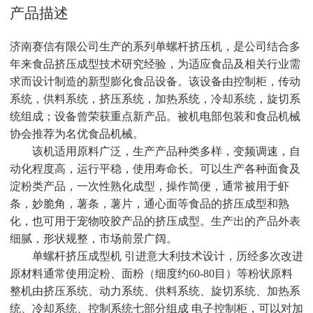
产品描述
济南赛信有限公司生产的系列单螺杆挤压机，是公司结合多
年来食品挤压成型技术研究经验，为适应食品及相关行业需
求而设计制造的新型膨化食品设备。该设备由控制柜，传动
系统，供料系统，挤压系统，加热系统，冷却系统，旋切系
统组成；设备曾荣获重点新产品。被机电部包装和食品机械
协会推荐为名优食品机械。
该机适用原料广泛，生产产品种类多样，变频调速，自
动化程度高，运行平稳，使用寿命长。可以生产各种面食及
淀粉类产品，一次性熟化成型，操作简便，通常被用于虾
条，妙脆角，薯条，薯片，通心面等食品的挤压成型和熟
化，也可用于宠物咬胶产品的挤压成型。生产出的产品外表
细腻，形状规整，市场前景广阔。
单螺杆挤压成型机
引进意大利技术设计，历经多次改进
原材料通常使用淀粉、面粉（细度约
60-80目）等粉状原料
整机由挤压系统、动力系统、供料系统、旋切系统、加热系
统、冷却系统、控制系统七部分组成 电子控制柜，可以对加