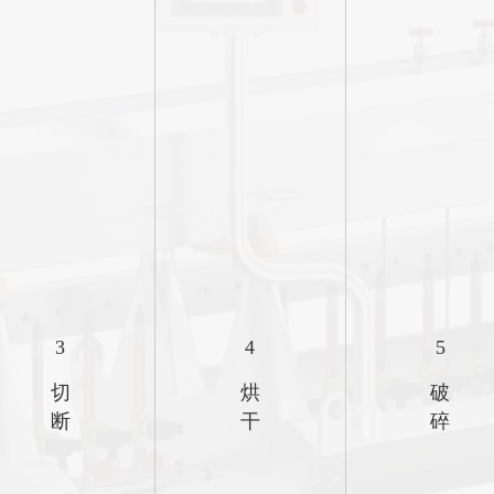
3
4
5
切
烘
破
断
干
碎