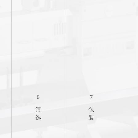
6
7
筛
包
选
装