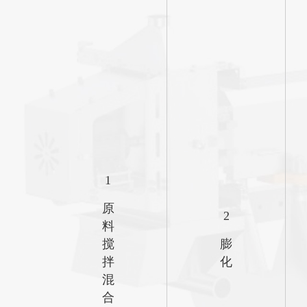
1
原
2
料
搅
膨
拌
化
混
合