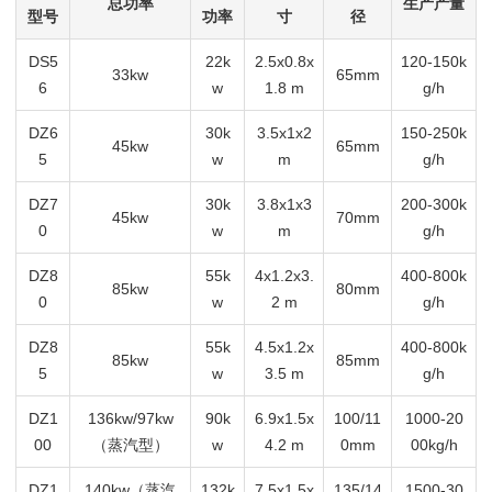
总功率
生产产量
型号
功率
寸
径
DS5
22k
2.5x0.8x
120-150k
33kw
65mm
6
w
1.8 m
g/h
DZ6
30k
3.5x1x2
150-250k
45kw
65mm
5
w
m
g/h
DZ7
30k
3.8x1x3
200-300k
45kw
70mm
0
w
m
g/h
DZ8
55k
4x1.2x3.
400-800k
85kw
80mm
0
w
2 m
g/h
DZ8
55k
4.5x1.2x
400-800k
85kw
85mm
5
w
3.5 m
g/h
DZ1
136kw/97kw
90k
6.9x1.5x
100/11
1000-20
00
（蒸汽型）
w
4.2 m
0mm
00kg/h
DZ1
140kw（蒸汽
132k
7.5x1.5x
135/14
1500-30