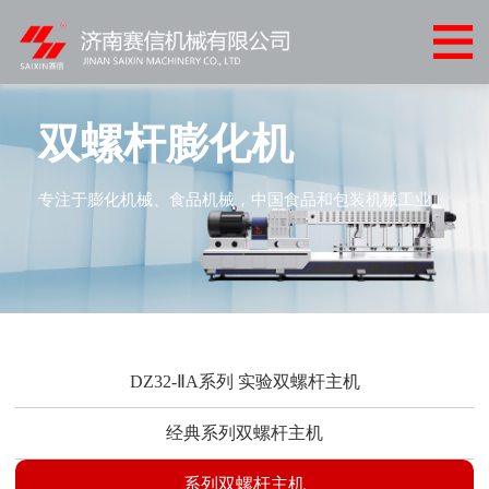
网
站
产
首
品
客
双螺杆膨化机
页
中
户
客
专注于膨化机械、食品机械，中国食品和包装机械工业
心
案
户
新
例
服
闻
联
务
中
系
心
我
DZ32-ⅡA系列 实验双螺杆主机
们
经典系列双螺杆主机
系列双螺杆主机